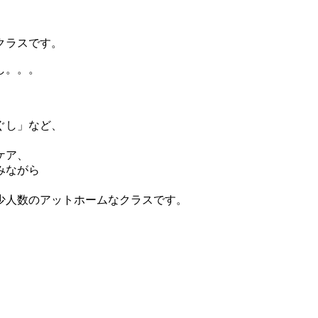
クラスです。
し。。。
ぐし」など、
ケア、
みながら
少人数のアットホームなクラスです。
）