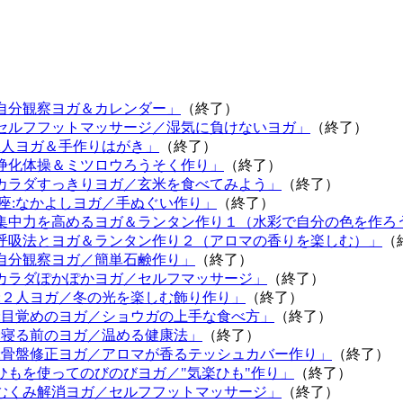
:自分観察ヨガ＆カレンダー」
（終了）
:セルフフットマッサージ／湿気に負けないヨガ」
（終了）
:2人ヨガ＆手作りはがき」
（終了）
:浄化体操＆ミツロウろうそく作り」
（終了）
:カラダすっきりヨガ／玄米を食べてみよう」
（終了）
座:なかよしヨガ／手ぬぐい作り」
（終了）
:集中力を高めるヨガ＆ランタン作り１（水彩で自分の色を作ろ
:呼吸法とヨガ＆ランタン作り２（アロマの香りを楽しむ）」
（
:自分観察ヨガ／簡単石鹸作り」
（終了）
:カラダぽかぽかヨガ／セルフマッサージ」
（終了）
回:２人ヨガ／冬の光を楽しむ飾り作り」
（終了）
回:目覚めのヨガ／ショウガの上手な食べ方」
（終了）
回:寝る前のヨガ／温める健康法」
（終了）
回:骨盤修正ヨガ／アロマが香るテッシュカバー作り」
（終了）
:ひもを使ってのびのびヨガ／"気楽ひも"作り」
（終了）
:むくみ解消ヨガ／セルフフットマッサージ」
（終了）