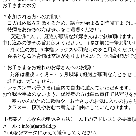
お子さまの水分
＊参加される方へのお願い
・ヨガは内臓を刺激するため、講座が始まる２時間前までに
・持病をお持ちの方は参加をご遠慮ください。
・安定期に入り、経過が順調な妊婦さんはご参加頂けます
申し込みの際その旨お伝えください。（参加前に一筆お願い
・冷え症の方は５本指ソックスや羽織ものをご用意くださ
・会場となる体育館は空調がありませんので、体温調節がで
＊お子さまをお連れのお母さんへのお願い
・対象は産後３ヶ月～４ヶ月以降で経過が順調な方とさせて
・託児はございません。
・レッスン中お子さまは室内で自由に遊んでいただきます。
お怪我や事故のないよう、保護者の方は自己責任で見守りを
・ 赤ちゃんのために敷物や、お子さまのお気に入りのおも
・クラス中、授乳やおむつ替えは自由にしていただけます。
【携帯メールからの申込み方法】
以下のアドレスに必要事
メール：info(at)artsfield.jp
＊(at)を@マークにかえて送信してください。