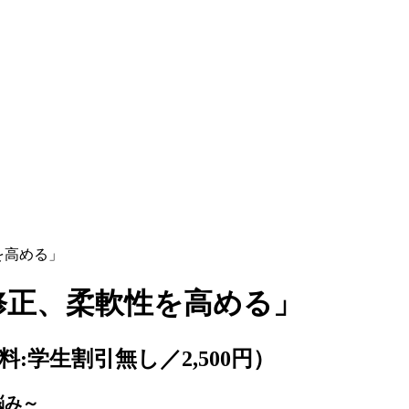
性を高める」
盤修正、柔軟性を高める」
（受講料:学生割引無し／2,500円）
悩み～