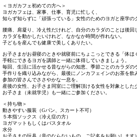
＜ヨガカフェ初めての方へ＞
ヨガカフェは、家事、仕事、育児に忙しく、
知らず知らずに「頑張っている」女性のためのヨガと座学の
腰痛、肩凝り、冷え性だけれど、自分のカラダのことは後回
カラダを動かしたいけれど、なかなか時間が作れない。
子どもを産んでも健康で美しくありたい。
お子さまがお昼寝のときや就寝前にちょこっとできる「体ほ
手軽にできるヨガを講師と一緒に体得していきましょう。
毎回、生活に活かせる昔ながらの知恵、季節ごとのカラダの
手作りを織り込みながら、最後にノンカフェインのお茶を飲
参加の皆さんでささやかな一息を。
産後の女性、お子さま同室にご理解頂ける女性を対象とした
お子さま（未就学児）も一緒にご参加ください。
＜持ち物＞
動きやすい服装（Gパン、スカート不可）
５本指ソックス（冷え症の方）
ヨガマットもしくはバスタオル
水分
お子さまの玩具（音のならないもの、ご記名をお願いします