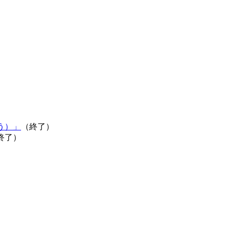
う）」
（終了）
終了）