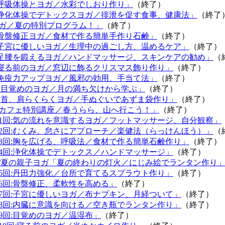
:呼吸体操とヨガ／水彩でしおり作り」
（終了）
:浄化体操でデトックスヨガ／排泄を促す食事、健康法」
（終了
ガ／夏の特別プログラム！」
（終了）
:骨盤修正ヨガ／食材で作る簡単手作り石鹸」
（終了）
:子宮に優しいヨガ／生理中の過ごし方、温めるケア」
（終了）
:足腰を鍛えるヨガ／ハンドマッサージ、スキンケアの勧め」
（
:寝る前のヨガ／窓辺に飾るクリスマス飾り作り」
（終了）
:免疫力アップヨガ／風邪の効用、手当て法」
（終了）
回:目覚めのヨガ／月の満ち欠けから学ぶ」
（終了）
回:首、肩らくらくヨガ／手ぬぐいであずま袋作り」
（終了）
カフェ特別講座／春うらら、山へ行こう！」
（終了）
第1回:気の流れを意識するヨガ／フットマッサージ、自分観察」
第2回:むくみ、怠さにアプローチ／楽健法（らっけんほう）」
（
第3回:胸を広げる、呼吸法／食材で作る簡単石鹸作り」
（終了）
第4回:浄化体操でデトックス／ハンドマッサージ」
（終了）
/夏の親子ヨガ「夏の終わりの灯火／にじみ絵でランタン作り
第5回:丹田力強化／台所で育てるスプラウト作り」
（終了）
第6回:骨盤修正、柔軟性を高める」
（終了）
第7回:子宮に優しいヨガ／布ナプキン、月経ついて」
（終了）
第8回:内臓に意識を向ける／空き瓶でランタン作り」
（終了）
第9回:目覚めのヨガ／温湿布」
（終了）