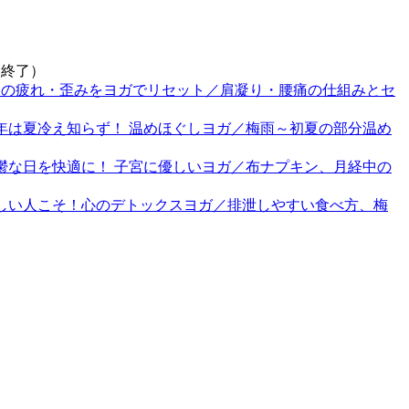
（終了）
「1日の疲れ・歪みをヨガでリセット／肩凝り・腰痛の仕組みとセ
今年は夏冷え知らず！ 温めほぐしヨガ／梅雨～初夏の部分温め
憂鬱な日を快適に！ 子宮に優しいヨガ／布ナプキン、月経中の
「忙しい人こそ！心のデトックスヨガ／排泄しやすい食べ方、梅