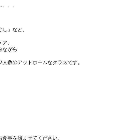
し。。。
ぐし」など、
ケア、
みながら
少人数のアットホームなクラスです。
）
お食事を済ませてください。