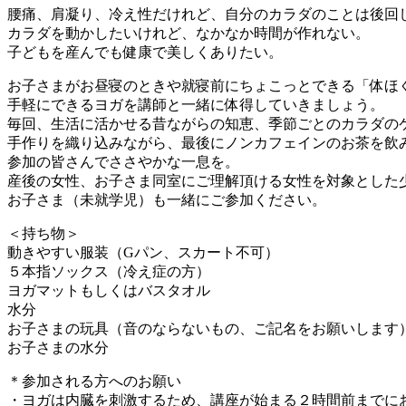
腰痛、肩凝り、冷え性だけれど、自分のカラダのことは後回
カラダを動かしたいけれど、なかなか時間が作れない。
子どもを産んでも健康で美しくありたい。
お子さまがお昼寝のときや就寝前にちょこっとできる「体ほ
手軽にできるヨガを講師と一緒に体得していきましょう。
毎回、生活に活かせる昔ながらの知恵、季節ごとのカラダの
手作りを織り込みながら、最後にノンカフェインのお茶を飲
参加の皆さんでささやかな一息を。
産後の女性、お子さま同室にご理解頂ける女性を対象とした
お子さま（未就学児）も一緒にご参加ください。
＜持ち物＞
動きやすい服装（Gパン、スカート不可）
５本指ソックス（冷え症の方）
ヨガマットもしくはバスタオル
水分
お子さまの玩具（音のならないもの、ご記名をお願いします
お子さまの水分
＊参加される方へのお願い
・ヨガは内臓を刺激するため、講座が始まる２時間前までに