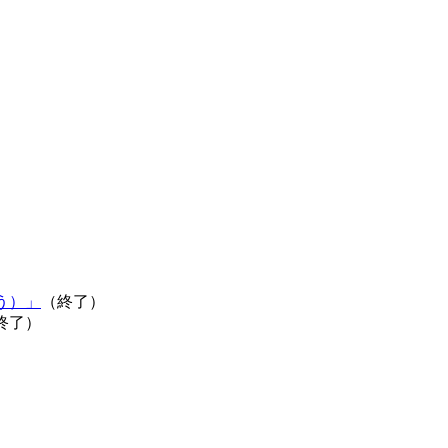
う）」
（終了）
終了）