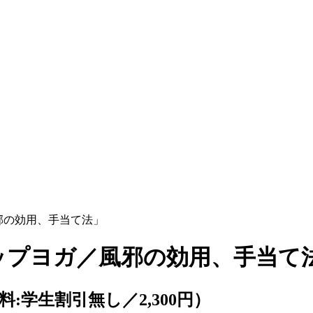
邪の効用、手当て法」
ップヨガ／風邪の効用、手当て
（受講料:学生割引無し／2,300円）