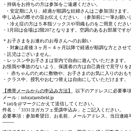
・持病をお持ちの方は参加をご遠慮ください。
・安定期に入り、経過が順調な妊婦さんはご参加頂けます
申し込みの際その旨お伝えください。（参加前に一筆お願い
・冷え症の方は５本指ソックスや羽織ものをご用意くださ
・1月回は会場は2階207となります。空調のあるお部屋で
＊お子さまをお連れのお母さんへのお願い
・対象は産後３ヶ月～４ヶ月以降で経過が順調な方とさせて
・託児はございません。
・レッスン中お子さまは室内で自由に遊んでいただきます。
お怪我や事故のないよう、保護者の方は自己責任で見守りを
・ 赤ちゃんのために敷物や、お子さまのお気に入りのおも
・クラス中、授乳やおむつ替えは自由にしていただけます。
【携帯メールからの申込み方法】
以下のアドレスに必要事
メール：info(at)artsfield.jp
＊(at)を@マークにかえて送信してください。
件名：「3331ヨガカフェ受講申込み」とご記入ください。
必要事項：参加希望日、お名前、メールアドレス、当日連絡
--------