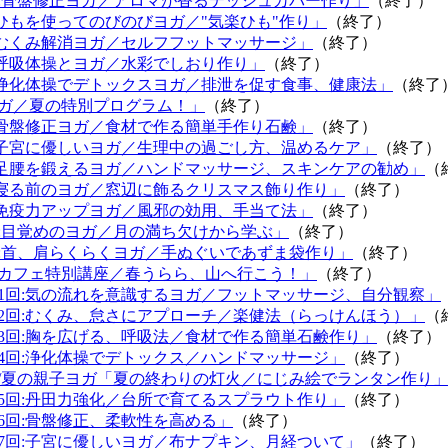
回:骨盤修正ヨガ／アロマが香るテッシュカバー作り」
（終了）
:ひもを使ってのびのびヨガ／"気楽ひも"作り」
（終了）
:むくみ解消ヨガ／セルフフットマッサージ」
（終了）
:呼吸体操とヨガ／水彩でしおり作り」
（終了）
:浄化体操でデトックスヨガ／排泄を促す食事、健康法」
（終了
ガ／夏の特別プログラム！」
（終了）
:骨盤修正ヨガ／食材で作る簡単手作り石鹸」
（終了）
:子宮に優しいヨガ／生理中の過ごし方、温めるケア」
（終了）
:足腰を鍛えるヨガ／ハンドマッサージ、スキンケアの勧め」
（
:寝る前のヨガ／窓辺に飾るクリスマス飾り作り」
（終了）
:免疫力アップヨガ／風邪の効用、手当て法」
（終了）
回:目覚めのヨガ／月の満ち欠けから学ぶ」
（終了）
回:首、肩らくらくヨガ／手ぬぐいであずま袋作り」
（終了）
カフェ特別講座／春うらら、山へ行こう！」
（終了）
第1回:気の流れを意識するヨガ／フットマッサージ、自分観察」
第2回:むくみ、怠さにアプローチ／楽健法（らっけんほう）」
（
第3回:胸を広げる、呼吸法／食材で作る簡単石鹸作り」
（終了）
第4回:浄化体操でデトックス／ハンドマッサージ」
（終了）
/夏の親子ヨガ「夏の終わりの灯火／にじみ絵でランタン作り
第5回:丹田力強化／台所で育てるスプラウト作り」
（終了）
第6回:骨盤修正、柔軟性を高める」
（終了）
第7回:子宮に優しいヨガ／布ナプキン、月経ついて」
（終了）