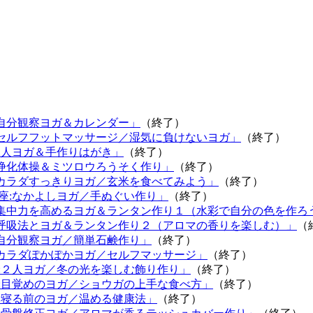
:自分観察ヨガ＆カレンダー」
（終了）
:セルフフットマッサージ／湿気に負けないヨガ」
（終了）
:2人ヨガ＆手作りはがき」
（終了）
:浄化体操＆ミツロウろうそく作り」
（終了）
:カラダすっきりヨガ／玄米を食べてみよう」
（終了）
座:なかよしヨガ／手ぬぐい作り」
（終了）
:集中力を高めるヨガ＆ランタン作り１（水彩で自分の色を作ろ
:呼吸法とヨガ＆ランタン作り２（アロマの香りを楽しむ）」
（
:自分観察ヨガ／簡単石鹸作り」
（終了）
:カラダぽかぽかヨガ／セルフマッサージ」
（終了）
回:２人ヨガ／冬の光を楽しむ飾り作り」
（終了）
回:目覚めのヨガ／ショウガの上手な食べ方」
（終了）
回:寝る前のヨガ／温める健康法」
（終了）