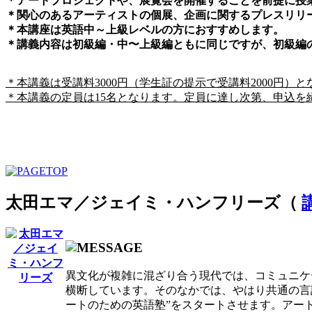
＊アートプロジェクトや、展覧会を開催することを前提に授
＊関心のあるアーティストの個展、企画に関するプレスリリ
＊本講座は英語中～上級レベルの方におすすめします。
＊講義内容は初級編・中〜上級編ともに同じですが、初級編
＊本講義は受講料3000円（学生証の提示で受講料2000円）
＊本講義の定員は15名となります。定員に達し次第、申込を
太田エマ／ジェイミ・ハンフリーズ（
異文化が複雑に混ざり合う現代では、コミュニケ
横断しています。そのなかでは、やはり共通の言語が
ートのための英語塾”をスタートさせます。アー