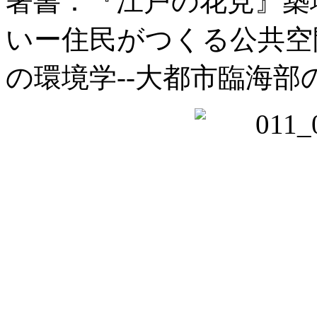
著書：『江戸の花見』築
いー住民がつくる公共空
の環境学--大都市臨海