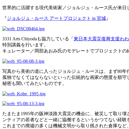
世界的に活躍する現代美術家／ジョルジュ・ルース氏が来日
『
ジョルジュ・ルース アートプロジェクト in 宮城
』
3331 Arts Chiyodaも協力している「
東日本大震災復興支援わわ
特別講義を行います。
キュレーター／岡部あおみ氏のモデレートでプロジェクトの
写真から美術の道に入ったジョルジュ・ルースは、まず80
孤独でなくてはならないといった伝統的な画家の態度を順守
秘密も聞いてみたいものです。
たまたま1995年の阪神淡路大震災の機会に、被災して取り
ンティアの若者などと一緒に協働するというかつてない経験
これまでの廃墟の多くは機械文明から取り残された倉庫など