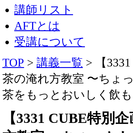
講師リスト
AFTとは
受講について
TOP
>
講義一覧
> 【33
茶の淹れ方教室 〜ちょ
茶をもっとおいしく飲も
【3331 CUBE特