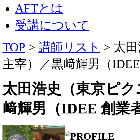
AFTとは
受講について
TOP
>
講師リスト
> 太
主宰）／黒﨑輝男（IDEE
太田浩史（東京ピク
﨑輝男（IDEE 創業