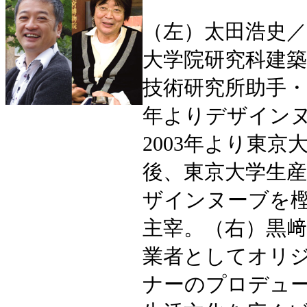
（左）太田浩史／1
大学院研究科建築
技術研究所助手・
年よりデザイン
2003年より東
後、東京大学生産
ザインヌーブを
主宰。（右）黒﨑輝
業者としてオリ
ナーのプロデュー