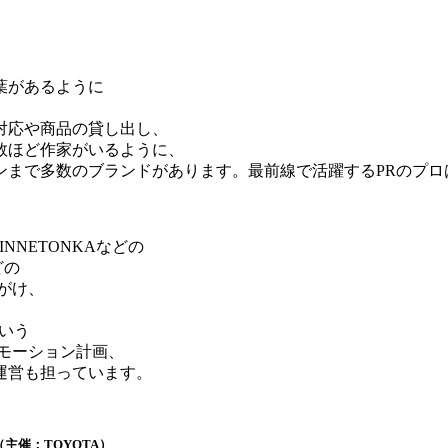
葉があるように
対応や商品の貸し出し、
数ほど作家がいるように、
まで多数のブランドがあります。最前線で活躍するPRのプロ
、MINNETONKAなどの
どの
がけ、
という
モーション計画、
運営も担っています。
（主催：TOYOTA）