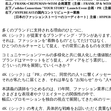
右上／FRANK×CREPEMAN×WISM 企画運営（主催：FRANK JP & WISM
左下／adidas Consortium "YOUR STORY" Launch Event 企画・PR（主催
右下／HYPEBEASTの国内コントリビューター業務
［日本のファッションストーリーのコーディネート］主催：HYPEBE
多くのブランドに支持される理由のひとつに、
4K（シック）が提案するブランディング・プランがあります
それは、ファッションを"着飾るもの"としてだけではなく、
ひとつのカルチャーとして捉え、その背景にあるものを次世
コミュニケーションツールの多様化と共に個人化した価値観
ブランドはマーケットをどう捉え、メディアをどう選択し、
どういったPRを展開していくべきか？
4K（シック）は「PR」の中に、同世代の人々に響くメッセ
それが私たちに届くとき、それは単なる "お知らせ" から "
本講義の講師をつとめるのは、15年間、ファッション業界に
さまざまな表現者やクリエイターとの関係性の中で、
幅広いプロモーションを独自の視点で展開してきた4Kのリー
4K（シック）の考え方、具体的な戦略をお話いただく貴重な