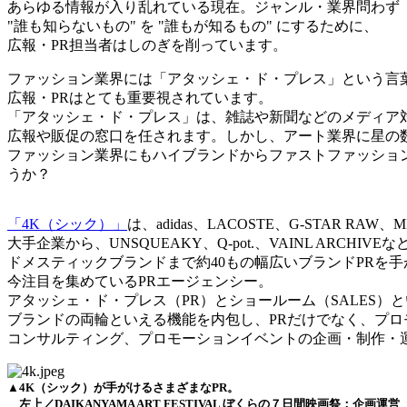
あらゆる情報が入り乱れている現在。ジャンル・業界問わず
"誰も知らないもの" を "誰もが知るもの" にするために、
広報・PR担当者はしのぎを削っています。
ファッション業界には「アタッシェ・ド・プレス」という言
広報・PRはとても重要視されています。
「アタッシェ・ド・プレス」は、雑誌や新聞などのメディア
広報や販促の窓口を任されます。しかし、アート業界に星の
ファッション業界にもハイブランドからファストファッション
うか？
「4K（シック）」
は、adidas、LACOSTE、G-STAR RAW
大手企業から、UNSQUEAKY、Q-pot.、VAINL ARCHIVEな
ドメスティックブランドまで約40もの幅広いブランドPRを手
今注目を集めているPRエージェンシー。
アタッシェ・ド・プレス（PR）とショールーム（SALES）
ブランドの両輪といえる機能を内包し、PRだけでなく、プロ
コンサルティング、プロモーションイベントの企画・制作・
▲4K（シック）が手がけるさまざまなPR。
左上／DAIKANYAMA ART FESTIVAL ぼくらの７日間映画祭：企画運営