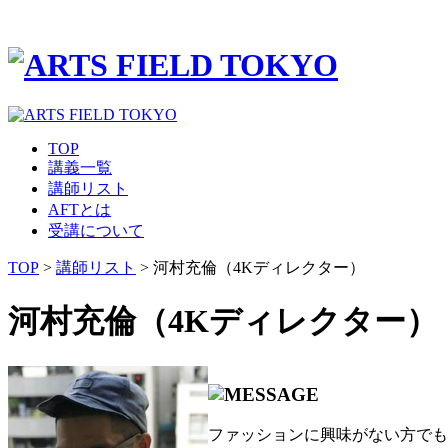
TOP
講義一覧
講師リスト
AFTとは
受講について
TOP
>
講師リスト
> 河村充倫（4Kディレクター）
河村充倫（4Kディレクター）
ファッションに興味がない方でも