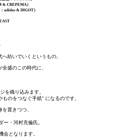
 & CREPEMA）
：adidas & DIGOT）
AST
。
代へ紡いでいくというもの。
が全盛のこの時代に、
ージを織り込みます。
人やものをつなぐ手紙" になるのです。
身を置きつつ、
ダー・河村充倫氏。
機会となります。