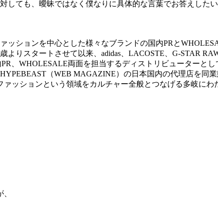
対しても、曖昧ではなく僕なりに具体的な言葉でお答えしたい
ッションを中心とした様々なブランドの国内PRとWHOLESA
りスタートさせて以来、adidas、LACOSTE、G-STAR RA
の国内PR、WHOLESALE両面を担当するディストリビューターとし
YPEBEAST（WEB MAGAZINE）の日本国内の代理店を同業
など、ファッションという領域をカルチャー全般とつなげる多岐に
が、