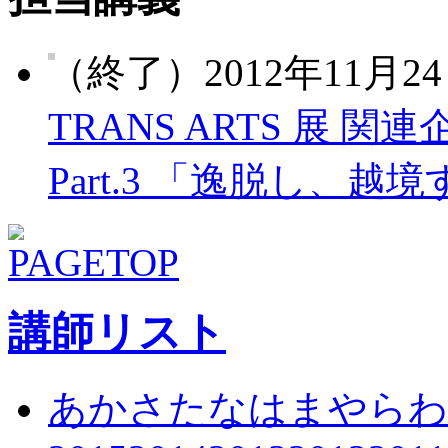
（終了）2012年11月24
TRANS ARTS 展 関連
Part.3 「逸脱し、越境
講師リスト
あ
か
さ
た
な
は
ま
や
ら
わ