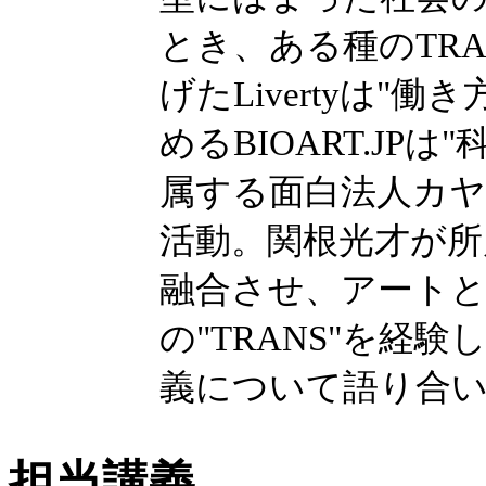
とき、ある種のTR
げたLivertyは
めるBIOART.JP
属する面白法人カヤ
活動。関根光才が所属す
融合させ、アート
の"TRANS"を経
義について語り合
担当講義