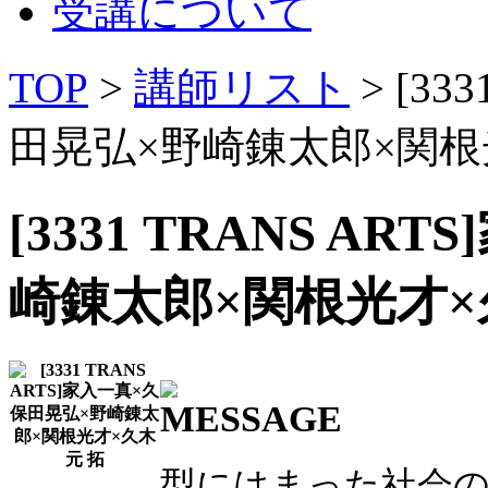
受講について
TOP
>
講師リスト
> [33
田晃弘×野崎錬太郎×関根
[3331 TRANS A
崎錬太郎×関根光才×
型にはまった社会