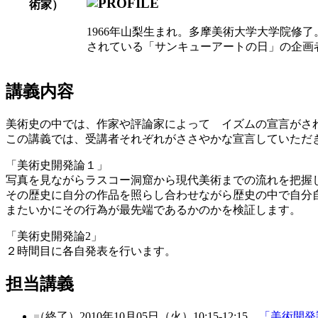
1966年山梨生まれ。多摩美術大学大学院修
されている「サンキューアートの日」の企画
講義内容
美術史の中では、作家や評論家によって イズムの宣言がさ
この講義では、受講者それぞれがささやかな宣言していただ
「美術史開発論１」
写真を見ながらラスコー洞窟から現代美術までの流れを把握
その歴史に自分の作品を照らし合わせながら歴史の中で自分
またいかにその行為が最先端であるかのかを検証します。
「美術史開発論2」
２時間目に各自発表を行います。
担当講義
（終了）2010年10月05日（火）10:15-12:15
「美術開発