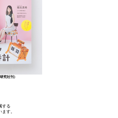
習研究社刊）
属する
います。