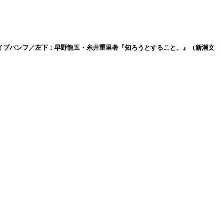
Zライブパンフ／左下：早野龍五・糸井重里著『知ろうとすること。』（新潮文