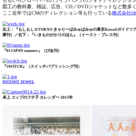
ももいろクローバーZのライブパンフのフォトディレクショ
図工の教科書、雑誌、広告、CD／DVDジャケットなど数多
ここ近年ではCMのディレクション等も行っている
株式会社
左上：『もしもし☆TOKYO きゃりーぱみゅぱみゅの東京Kawaiiガ
庫刊）／右下：『いきものがかりのほん』（イースト・プレス刊）
『81JAPAN summer』（ぴあ刊）
『SWITCH』（スイッチパブリッシング刊）
INSTANT JEWEL
卓上 コップのフチ子 カレンダー 2015年