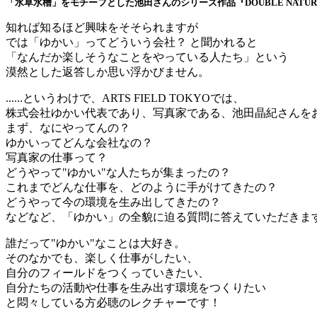
「水草水槽」をモチーフとした池田さんのシリーズ作品『DOUBLE NATUR
知れば知るほど興味をそそられますが
では「ゆかい」ってどういう会社？ と聞かれると
「なんだか楽しそうなことをやっている人たち」という
漠然とした返答しか思い浮かびません。
......というわけで、ARTS FIELD TOKYOでは、
株式会社ゆかい代表であり、写真家である、池田晶紀さんを
まず、なにやってんの？
ゆかいってどんな会社なの？
写真家の仕事って？
どうやって"ゆかい"な人たちが集まったの？
これまでどんな仕事を、どのように手がけてきたの？
どうやって今の環境を生み出してきたの？
などなど、「ゆかい」の全貌に迫る質問に答えていただきま
誰だって"ゆかい"なことは大好き。
そのなかでも、楽しく仕事がしたい、
自分のフィールドをつくっていきたい、
自分たちの活動や仕事を生み出す環境をつくりたい
と悶々している方必聴のレクチャーです！