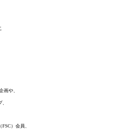
こ
覧会企画や、
プ、
FSC）会員、