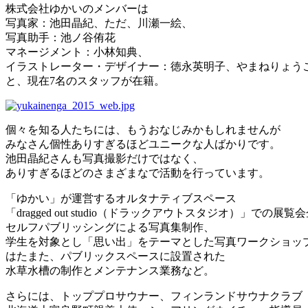
株式会社ゆかいのメンバーは
写真家：池田晶紀、ただ、川瀬一絵、
写真助手：池ノ谷侑花
マネージメント：小林知典、
イラストレーター・デザイナー：徳永英明子、やまねりょう
と、現在7名のスタッフが在籍。
個々を知る人たちには、もうおなじみかもしれませんが
みなさん個性ありすぎるほどユニークな人ばかりです。
池田晶紀さんも写真撮影だけではなく、
ありすぎるほどのさまざまなで活動を行っています。
「ゆかい」が運営するオルタナティブスペース
「dragged out studio（ドラックアウトスタジオ）」での展
セルフパブリッシングによる写真集制作、
学生を対象とし「思い出」をテーマとした写真ワークショッ
はたまた、パブリックスペースに設置された
水草水槽の制作とメンテナンス業務など。
さらには、トッププロサウナー、フィンランドサウナクラブ（