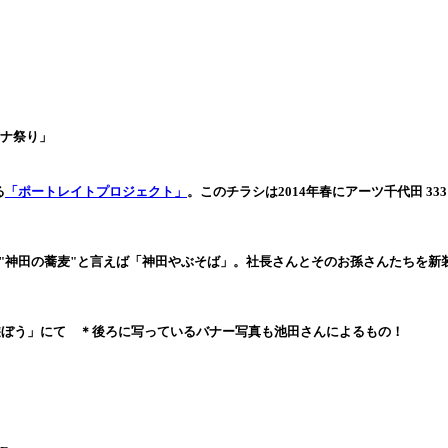
、
ウナ祭り」
る
「ポートレイトプロジェクト」
。このチラシは2014年春にアーツ千代田 3
、"神田の蕎麦"と言えば「神田やぶそば」。社長さんとそのお孫さんたちを新
プ「自然と遊ぼう」にて ＊後ろに写っているバナー写真も池田さんによるもの！