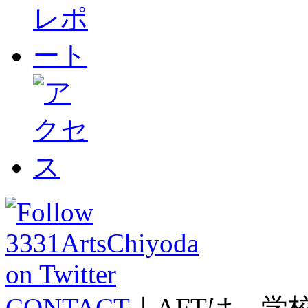
CONTACT
｜AFTは、