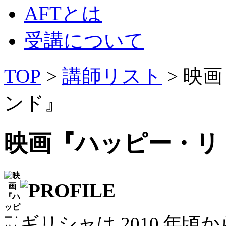
AFTとは
受講について
TOP
>
講師リスト
> 映
ンド』
映画『ハッピー・リ
ギリシャは 2010 年頃か