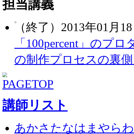
担当講義
（終了）2013年01月18
「100percent」
の制作プロセスの裏側
講師リスト
あ
か
さ
た
な
は
ま
や
ら
わ