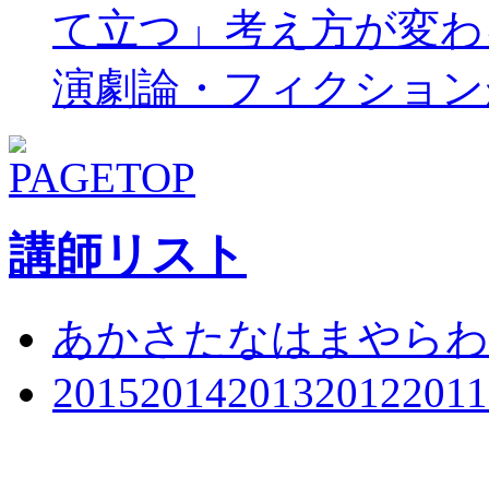
て立つ」考え方が変わ
演劇論・フィクション
講師リスト
あ
か
さ
た
な
は
ま
や
ら
わ
2015
2014
2013
2012
2011