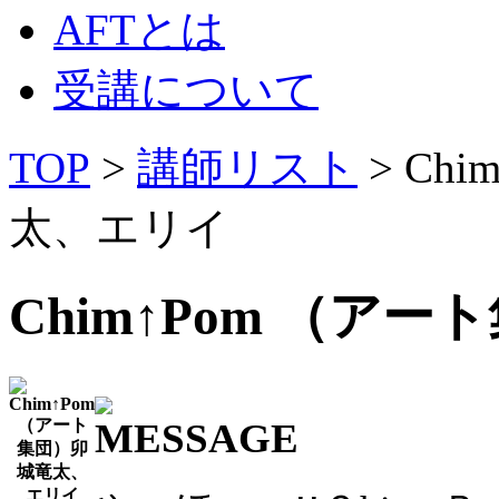
AFTとは
受講について
TOP
>
講師リスト
> Ch
太、エリイ
Chim↑Pom （ア