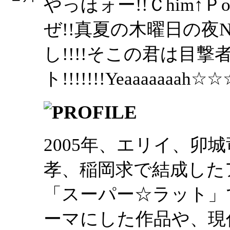
やっほォー!!Ｃhim
ぜ!!真夏の木曜日の夜
し!!!!そこの君は目
ト!!!!!!!Yeaaaaaaah☆☆
2005年、エリイ、卯
孝、稲岡求で結成したア
「スーパー☆ラット」
ーマにした作品や、現