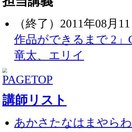
担当講義
（終了）2011年08月11
作品ができるまで 2」C
竜太、エリイ
講師リスト
あ
か
さ
た
な
は
ま
や
ら
わ