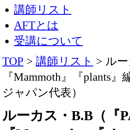
講師リスト
AFTとは
受講について
TOP
>
講師リスト
> ルー
『Mammoth』『plan
ジャパン代表）
ルーカス・B.B（『PA