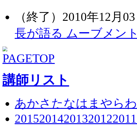
（終了）2010年12月03
長が語る ムーブメン
講師リスト
あ
か
さ
た
な
は
ま
や
ら
わ
2015
2014
2013
2012
2011