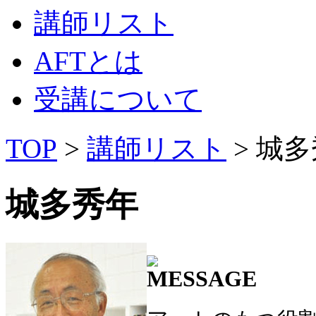
講師リスト
AFTとは
受講について
TOP
>
講師リスト
> 城
城多秀年